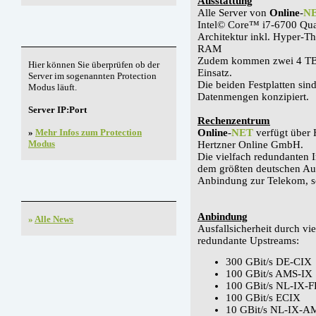
Ausstattung
Alle Server von
Online
-
N
Intel© Core™ i7-6700 Qu
Architektur
inkl. Hyper-T
RAM
Zudem kommen zwei 4 TB
Hier können Sie überprüfen ob der
Einsatz.
Server im sogenannten Protection
Die beiden Festplatten sin
Modus läuft.
Datenmengen konzipiert.
Server IP:Port
Rechenzentrum
»
Mehr Infos zum Protection
Online
-
NET
verfügt über 
Modus
Hertzner Online GmbH.
Die vielfach redundanten 
dem größten deutschen Au
Anbindung zur Telekom, so
Anbindung
»
Alle News
Ausfallsicherheit durch vie
redundante Upstreams:
300 GBit/s DE-CIX
100 GBit/s AMS-IX
100 GBit/s NL-IX-
100 GBit/s ECIX
10 GBit/s NL-IX-A